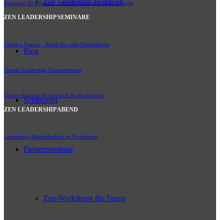
Zen Leadership Hamburg
Releasing the Pressure – Stressbalance und vitale Energie
ZEN LEADERSHIP SEMINARE
Creative Spaces – Raum für neue Perspektiven
Blog
Female Leadership Empowerment
Online-Seminar: Erfolgreich im Homeoffice
Seminarort
ZEN LEADERSHIP ABEND
Leadership-Mitgliedschaft im Förderkreis
Firmenseminare
Zen-Workshops für Teams