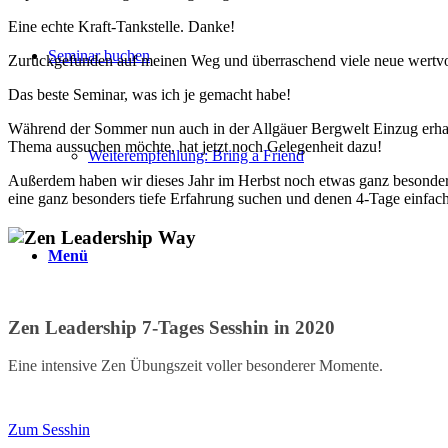
Eine echte Kraft-Tankstelle. Danke!
Seminar buchen
Zurückgefunden auf meinen Weg und überraschend viele neue wertvol
Das beste Seminar, was ich je gemacht habe!
Während der Sommer nun auch in der Allgäuer Bergwelt Einzug erhalte
Thema aussuchen möchte, hat jetzt noch Gelegenheit dazu!
Weiterempfehlung: Bring a Friend
Außerdem haben wir dieses Jahr im Herbst noch etwas ganz besonderes
eine ganz besonders tiefe Erfahrung suchen und denen 4-Tage einfach
Menü
Zen Leadership 7-Tages Sesshin in 2020
Eine intensive Zen Übungszeit voller besonderer Momente.
Zum Sesshin