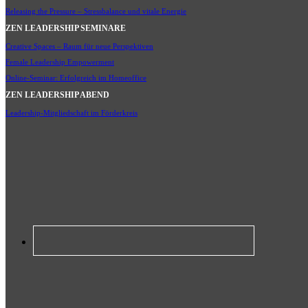
Releasing the Pressure – Stressbalance und vitale Energie
ZEN LEADERSHIP SEMINARE
Creative Spaces – Raum für neue Perspektiven
Female Leadership Empowerment
Online-Seminar: Erfolgreich im Homeoffice
ZEN LEADERSHIP ABEND
Leadership-Mitgliedschaft im Förderkreis