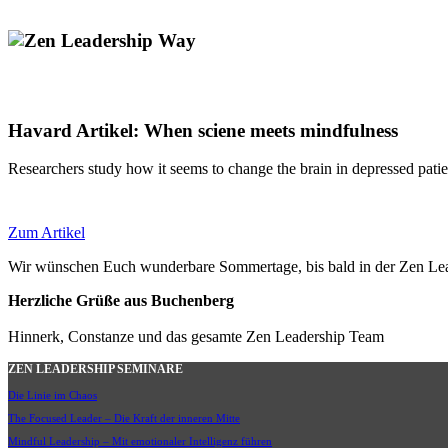
Havard Artikel: When sciene meets mindfulness
Researchers study how it seems to change the brain in depressed patie
Zum Artikel
Wir wünschen Euch wunderbare Sommertage, bis bald in der Zen L
Herzliche Grüße aus Buchenberg
Hinnerk, Constanze und das gesamte Zen Leadership Team
ZEN LEADERSHIP SEMINARE
Die Linie im Chaos
The Focused Leader – Die Kraft der inneren Mitte
Mindful Leadership – Mit emotionaler Intelligenz führen