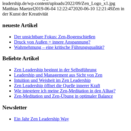
leadership.de/wp-content/uploads/2022/09/Zen_Logo_x1.jpg
Matthias Maetzel
2019-06-04 12:22:47
2020-06-10 12:21:49
Zen in
der Kunst der Kreativität
neueste Artikel
Der unsichtbare Fokus: Zen-Bogenschießen
Druck von Außen = innere Anspannung?
Wahrnehmung – eine kritische Führungsqualität?
Beliebte Artikel
Zen Leadership beginnt in der Selbstführung
Leadership und Management aus Sicht von Zen
Intuition und Weisheit im Zen Leadership
Zen Leadership öffnet die Quelle innerer Kraft
Wie integriere ich meine Zen-Meditation in den Alltag?
Zen-Meditation und Zen-Übung in optimaler Balance
Newsletter
Ein Jahr Zen Leadership Way