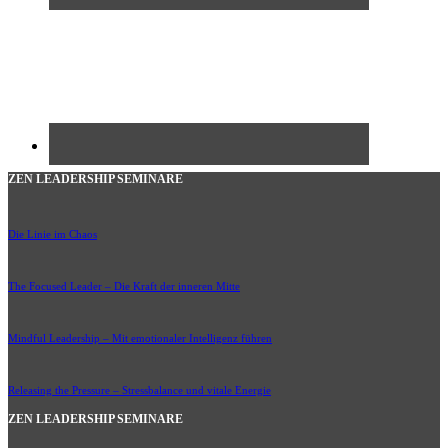
ZEN LEADERSHIP SEMINARE
Die Linie im Chaos
The Focused Leader – Die Kraft der inneren Mitte
Mindful Leadership – Mit emotionaler Intelligenz führen
Releasing the Pressure – Stressbalance und vitale Energie
ZEN LEADERSHIP SEMINARE