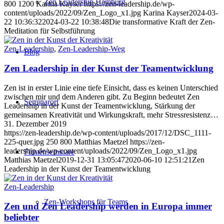
Zen Leadership Hamburg
800
1200
Karina Kayser
https://zen-leadership.de/wp-
content/uploads/2022/09/Zen_Logo_x1.jpg
Karina Kayser
2024-03-
22 10:36:32
2024-03-22 10:38:48
Die transformative Kraft der Zen-
Meditation für Selbstführung
Zen-Leadership
,
Zen-Leadership-Weg
Blog
Zen Leadership in der Kunst der Teamentwicklung
Zen ist in erster Linie eine tiefe Einsicht, dass es keinen Unterschied
zwischen mir und dem Anderen gibt. Zu Beginn bedeutet Zen
Seminarort
Leadership in der Kunst der Teamentwicklung, Stärkung der
gemeinsamen Kreativität und Wirkungskraft, mehr Stressresistenz…
31. Dezember 2019
https://zen-leadership.de/wp-content/uploads/2017/12/DSC_1111-
225-quer.jpg
250
800
Matthias Maetzel
https://zen-
leadership.de/wp-content/uploads/2022/09/Zen_Logo_x1.jpg
Firmenseminare
Matthias Maetzel
2019-12-31 13:05:47
2020-06-10 12:51:21
Zen
Leadership in der Kunst der Teamentwicklung
Zen-Leadership
Zen-Workshops für Teams
Zen und Zen Leadership werden in Europa immer
beliebter