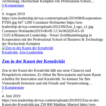
Technology, Hochschule Kempten Die Professional School…
0 Kommentare
/
9. August 2019
https://zen-leadership.de/wp-content/uploads/2019/08/Kooperation-
PTBS.jpg
647
1200
Constanze Hofstaetter
https://zen-
leadership.de/wp-content/uploads/2022/09/Zen_Logo_x1.jpg
Constanze Hofstaetter
2019-08-09 12:34:06
2020-03-10
15:05:43
Balanced Leadership - Neuer Zertifikatslehrgang in
Kooperation mit der Professional School of Business & Technology
der Hochschule Kempten
Kreativität
,
Zen-Leadership
Zen in der Kunst der Kreativität
Zen in der Kunst der Kreativität läßt uns neue Chancen und
Perspektiven erkennen. Es öffnet Ihr Bewusstsein und kann Raum
schaffen für Innovation und Kreativität. So können Sie Ihre
Visionskraft freisetzen und mit Freude und Verantwortung…
0 Kommentare
/
4. Juni 2019
https://zen-leadership.de/wp-content/uploads/2018/03/Zen-in-der-
Kunst-der-Kreativität.jpg
250
800
Matthias Maetzel
https://zen-