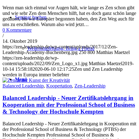
Wenn man sich einmal vor Augen hält, wie lange es Zen schon gibt
und wie sehr Zen dem Menschen hilft, hat es doch ganz schön lange
Seminar buchen
gedauert, bis wir Europäer begonnen haben, den Zen Weg auch für
uns zu erschließen. Warum also wird jetzt…
0 Kommentare
/
14. Oktober 2019
https://zen-leadership.de/wp-content/uploads/2017/12/Zen-
Weiterempfehlung: Bring a Friend
Leadership-Academy-Buchenberg.jpg
250
800
Matthias Maetzel
https://zen-leadership.de/wp-
content/uploads/2022/09/Zen_Logo_x1.jpg
Matthias Maetzel
2019-
10-14 15:58:18
2020-06-10 12:17:25
Zen und Zen Leadership
werden in Europa immer beliebter
Menü
Balanced Leadership
,
Koopertation
,
Zen-Leadership
Balanced Leadership - Neuer Zertifikatslehrgang in
Kooperation mit der Professional School of Business
& Technology der Hochschule Kempten
Balanced Leadership - Neuer Zertifikatslehrgang in Kooperation mit
der Professional School of Business & Technology (PTBS) der
Hochschule Kempten Professional School of Business &